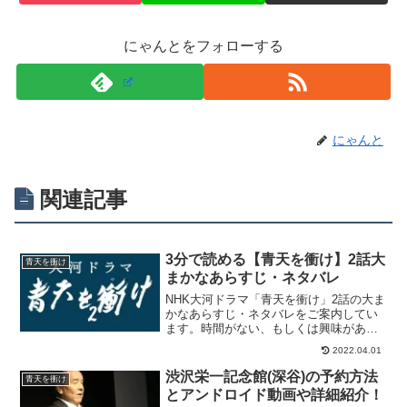
にゃんとをフォローする
にゃんと
関連記事
3分で読める【青天を衝け】2話大
青天を衝け
まかなあらすじ・ネタバレ
NHK大河ドラマ「青天を衝け」2話の大ま
かなあらすじ・ネタバレをご案内してい
ます。時間がない、もしくは興味があま
りないけれど職場などでのコミュニケー
2022.04.01
ションツールとして内容をおさえておき
たい方への簡単なあらすじ紹介です。
渋沢栄一記念館(深谷)の予約方法
青天を衝け
とアンドロイド動画や詳細紹介！