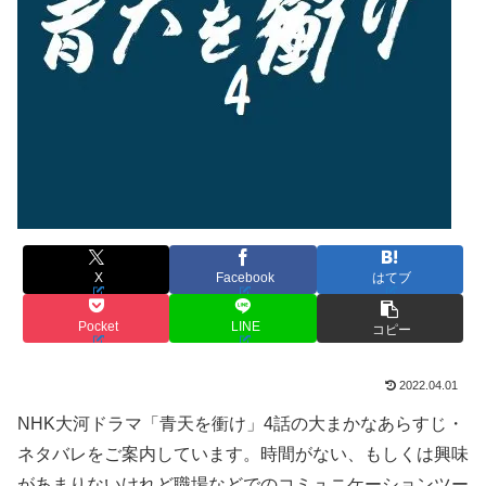
X
Facebook
はてブ
Pocket
LINE
コピー
2022.04.01
NHK大河ドラマ「青天を衝け」4話の大まかなあらすじ・
ネタバレをご案内しています。時間がない、もしくは興味
があまりないけれど職場などでのコミュニケーションツー