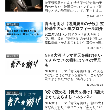
埼玉県深谷市にある渋沢栄一記念館の予
約の仕方や、渋沢栄一のアンドロイド動
画などその他詳細についてご案内しま
す！
2021.01.25
青天を衝け【徳川慶喜の子役】笠
青天を衝け
松基生のwiki風プロフィール紹介
2021年のNHK大河ドラマ「青天を衝け」
で、徳川慶喜（草彅剛）の子役を演じた
笠松基生（かさまつもとい）君のwiki風プ
ロフィールを紹介します！
2021.02.16
NHK大河ドラマ青天を衝け(せい
青天を衝け
てんをつけ)の意味は？その背景
も
NHK大河ドラマ「青天を衝け(せいてんを
つけ)」とはどのような意味で、どんな背
景でよまれたのかもご案内します。
2021.01.25
3分で読める【青天を衝け】3話大
青天を衝け
まかなあらすじ・ネタバレ
NHK大河ドラマ「青天を衝け」3話の大ま
かなあらすじ・ネタバレをご案内してい