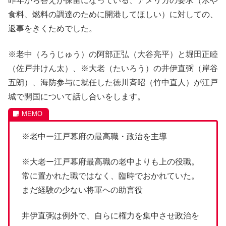
昨年から答えが保留になっている、アメリカの要求（水や
食料、燃料の調達のために開港してほしい）に対しての、
返事をきくためでした。
※老中（ろうじゅう）の阿部正弘（大谷亮平）と堀田正睦
（佐戸井けん太）、※大老（たいろう）の井伊直弼（岸谷
五朗）、海防参与に就任した徳川斉昭（竹中直人）が江戸
城で開国について話し合いをします。
※老中ー江戸幕府の最高職・政治を主導
※大老ー江戸幕府最高職の老中よりも上の役職。
常に置かれた職ではなく、臨時でおかれていた。
まだ経験の少ない将軍への助言役
井伊直弼は例外で、自らに権力を集中させ政治を