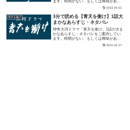
ます。時間がない、もしくは興味があま
りないけれど職場などでのコミュニケー
2022.04.01
ションツールとして内容をおさえておき
たい方への簡単なあらすじ紹介です。
3分で読める【青天を衝け】1話大
青天を衝け
【新品】単行本(実用)...
まかなあらすじ・ネタバレ
NHK大河ドラマ「青天を衝け」1話の大ま
かなあらすじ・ネタバレをご案内してい
ます。時間がない、もしくは興味があま
りないけれど職場などでのコミュニケー
2021.02.27
ションツールとして内容をおさえておき
たい方への簡単なあらすじ紹介です。