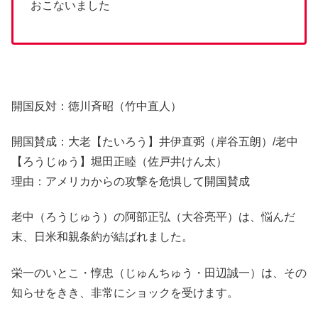
おこないました
開国反対：徳川斉昭（竹中直人）
開国賛成：大老【たいろう】井伊直弼（岸谷五朗）/老中
【ろうじゅう】堀田正睦（佐戸井けん太）
理由：アメリカからの攻撃を危惧して開国賛成
老中（ろうじゅう）の阿部正弘（大谷亮平）は、悩んだ
末、日米和親条約が結ばれました。
栄一のいとこ・惇忠（じゅんちゅう・田辺誠一）は、その
知らせをきき、非常にショックを受けます。