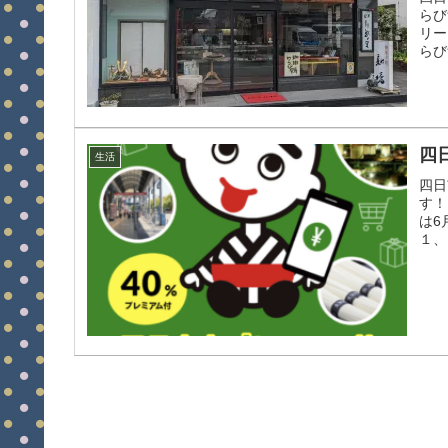
らび
リー
らび
四
生活
四日
す！
は6
１、