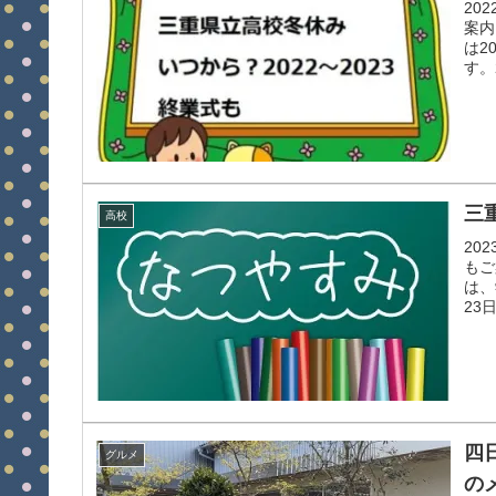
20
案内
は2
す。
三
高校
20
もご
は、
23
四
グルメ
の