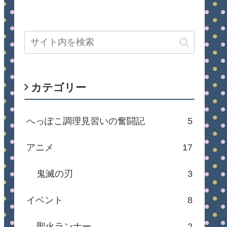
カテゴリー
へっぽこ調理見習いの奮闘記
5
アニメ
17
鬼滅の刃
3
イベント
8
聖火ランナー
2