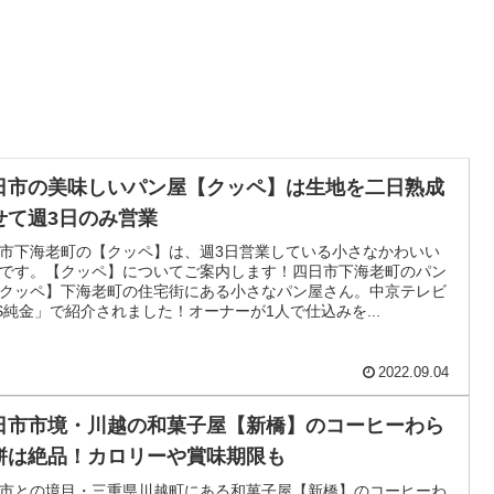
日市の美味しいパン屋【クッペ】は生地を二日熟成
せて週3日のみ営業
市下海老町の【クッペ】は、週3日営業している小さなかわいい
です。【クッペ】についてご案内します！四日市下海老町のパン
クッペ】下海老町の住宅街にある小さなパン屋さん。中京テレビ
S純金」で紹介されました！オーナーが1人で仕込みを...
2022.09.04
日市市境・川越の和菓子屋【新橋】のコーヒーわら
餅は絶品！カロリーや賞味期限も
市との境目・三重県川越町にある和菓子屋【新橋】のコーヒーわ