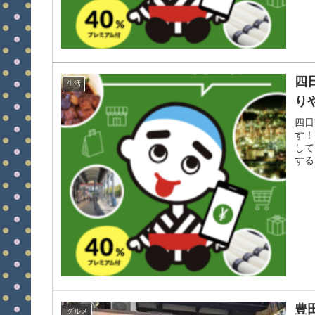
四
生活
り
四日
す！
して
する
豊
グルメ