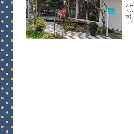
四日
内を
市】
スイ