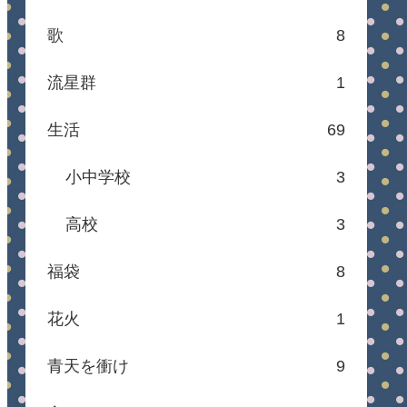
歌
8
流星群
1
生活
69
小中学校
3
高校
3
福袋
8
花火
1
青天を衝け
9