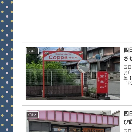
四
グルメ
さ
四日
お店
屋【
「P
四
グルメ
び
四日