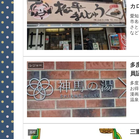
カ
愛知
市名
さと
など
多
レジャー
員
多度
お得
漫画
温泉
三
高校