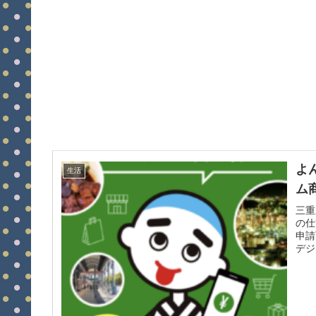
よ
生活
ム
三重
の仕
申請
デジ