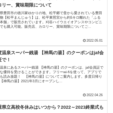
ロリー、賞味期限について
県豊田市の徳川家ゆかりの地、松平郷で昔から愛されている豊田
物【松平まんじゅう】は、松平東照宮から約5キロ離れた「ふる
本舗」で販売されています。刈谷ハイウエイオアシスやコンビニ
でも購入可能。販売店、カロリー、賞味期限についてご...
2022.05.01
度温泉スーパー銭湯 【神馬の湯】のクーポンはjaf会
証で！
温泉にあるスーパー銭湯 【神馬の湯】のクーポンは、jaf会員証で
な優待を受けることができます。フリーwi-fiを使って、アプリで
も読み放題！ 【神馬の湯】についてご案内します。多度日帰り
【神馬の湯】2021年3月にオープンし...
2022.04.26
重県立高校冬休みはいつから？2022～2023終業式も