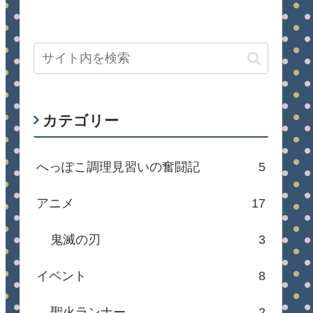
カテゴリー
へっぽこ調理見習いの奮闘記
5
アニメ
17
鬼滅の刃
3
イベント
8
聖火ランナー
2