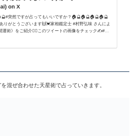
ai) on X
🔮🏠🔮#突然ですが占ってもいいですか？🏠🔮🏠🔮🏠🔮🏠🔮
きありがとうございます🙌💓家相鑑定士 #村野弘味 さんによ
運術》をご紹介💁‍♀️このツイートの画像をチェック✍️#水
どを混ぜ合わせた天星術で占っていきます。