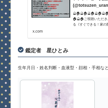
(@totsuzen_uran
🔮🏠🔮🏠🔮🏠🔮
🏠🔮🏠ご視聴いただ
る《すぐできる！家の開
野美紀#みちょ...
x.com
鑑定者 星ひとみ
生年月日・姓名判断・血液型・顔相・手相な