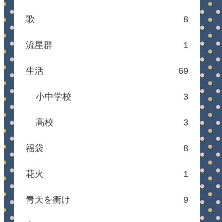
歌
8
流星群
1
生活
69
小中学校
3
高校
3
福袋
8
花火
1
青天を衝け
9