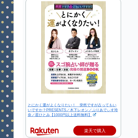
とにかく運がよくなりたい！ 突然ですが占ってもい
いですか？PRESENTS／木下レオン／ぷりあでぃす玲
奈／星ひとみ【1000円以上送料無料】
楽天で購入