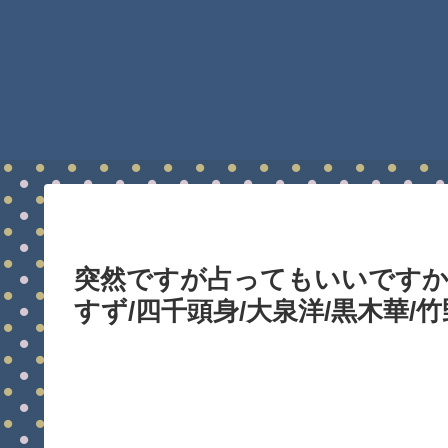
突然ですが占ってもいいですか3
すず/四千頭身/大泉洋/黒木華/