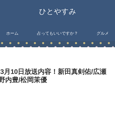
ひとやすみ
ホーム
占ってもいいですか？
グルメ
月10日放送内容！新田真剣佑/広瀬
竹野内豊/松岡茉優