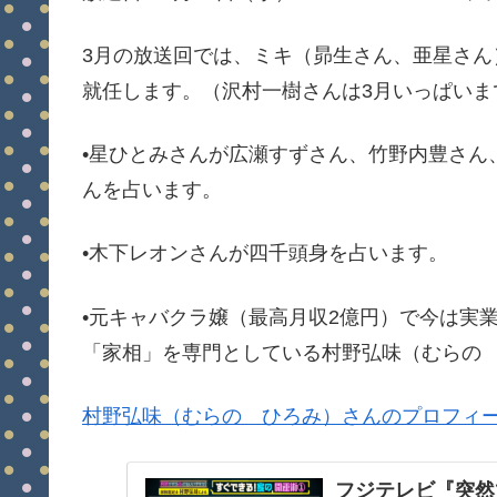
3月の放送回では、ミキ（昴生さん、亜星さ
就任します。（沢村一樹さんは3月いっぱいま
•星ひとみさんが広瀬すずさん、竹野内豊さん
んを占います。
•木下レオンさんが四千頭身を占います。
•元キャバクラ嬢（最高月収2億円）で今は実
「家相」を専門としている村野弘味（むらの
村野弘味（むらの ひろみ）さんのプロフィ
フジテレビ『突然