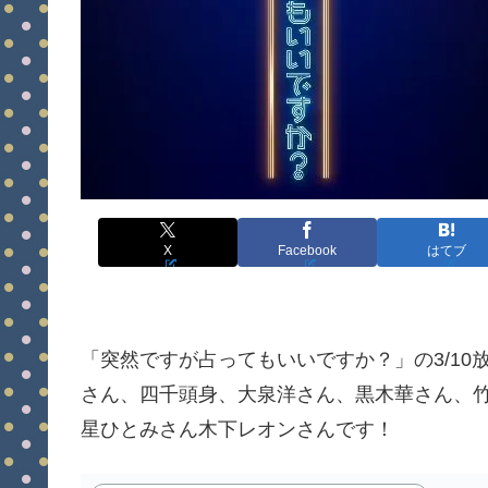
X
Facebook
はてブ
「突然ですが占ってもいいですか？」の3/1
さん、四千頭身、大泉洋さん、黒木華さん、
星ひとみさん木下レオンさんです！