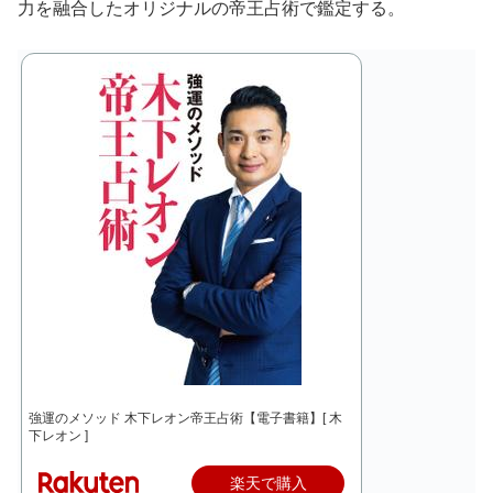
力を融合したオリジナルの帝王占術で鑑定する。
強運のメソッド 木下レオン帝王占術【電子書籍】[ 木
下レオン ]
楽天で購入