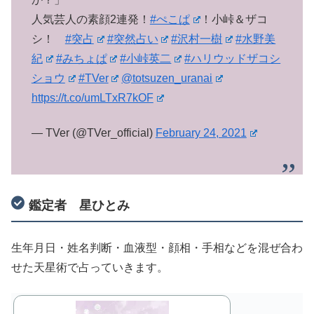
人気芸人の素顔2連発！
#ぺこぱ
！小峠＆ザコ
シ！
#突占
#突然占い
#沢村一樹
#水野美
紀
#みちょぱ
#小峠英二
#ハリウッドザコシ
ショウ
#TVer
@totsuzen_uranai
https://t.co/umLTxR7kOF
— TVer (@TVer_official)
February 24, 2021
鑑定者 星ひとみ
生年月日・姓名判断・血液型・顔相・手相などを混ぜ合わ
せた天星術で占っていきます。