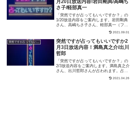
月20日放送内容!岩田剛典/高嶋ち
さ子/軽部真一
「突然ですが占ってもいいですか？」の
1/20放送内容をご案内します。岩田剛典
さん、高嶋ちさ子さん、軽部真一（フジ
テレビアナウンサー）さんが占われま
2021.09.01
す！占い師は木下レオンさん、シウマさ
んです！とにかく運がよくなりたい！
突然ですが占ってもいいですか2
突然ですが占ってもいいですか？
突然ですが占ってもいい...
月3日放送内容！満島真之介/出川
哲郎
「突然ですが占ってもいいですか？」の
2/3放送内容をご案内します。満島真之介
さん、出川哲郎さんが占われます。占い
師は星ひとみさんと木下レオンさんで
2021.04.26
す！とにかく運がよくなりたい！ 突然
ですが占ってもいいですか？PRESENTS
／木下レオン／ぷ...