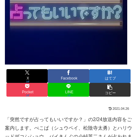
X
Facebook
はてブ
Pocket
LINE
コピー
2021.04.26
「突然ですが占ってもいいですか？」の2/24放送内容をご
案内します。ぺこぱ（シュウペイ、松陰寺太勇）とハリウ
ッドザコシショウ、バイきんぐの小峠英二さんが占われま