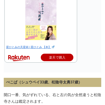
星ひとみの天星術 / 星ひとみ 【本】
楽天で購入
ぺこぱ（シュウペイ33歳、松陰寺太勇37歳）
開口一番、気がずれている、右と左の気が全然違うと松陰
寺さんは鑑定されます。