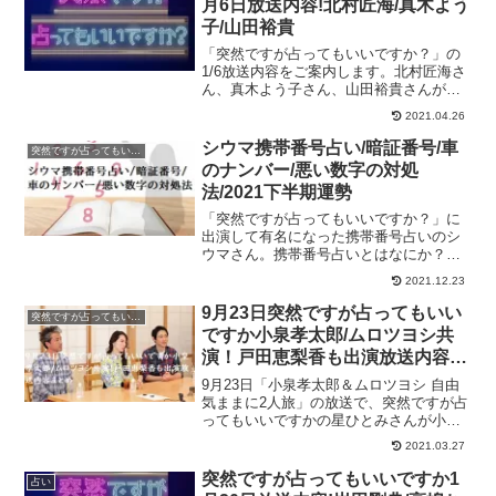
月6日放送内容!北村匠海/真木よう
子/山田裕貴
「突然ですが占ってもいいですか？」の
1/6放送内容をご案内します。北村匠海さ
ん、真木よう子さん、山田裕貴さんが占
われます！占い師は木下レオンさん、星
2021.04.26
ひとみさんです！
シウマ携帯番号占い/暗証番号/車
突然ですが占ってもいいですか？
のナンバー/悪い数字の対処
法/2021下半期運勢
「突然ですが占ってもいいですか？」に
出演して有名になった携帯番号占いのシ
ウマさん。携帯番号占いとはなにか？悪
い運勢が出た時の対処法はどうしたらい
2021.12.23
いのか？深層心理がわかる色占いやシウ
マさんのプロフィールもご案内！
9月23日突然ですが占ってもいい
突然ですが占ってもいいですか？
ですか小泉孝太郎/ムロツヨシ共
演！戸田恵梨香も出演放送内容ま
とめ
9月23日「小泉孝太郎＆ムロツヨシ 自由
気ままに2人旅」の放送で、突然ですが占
ってもいいですかの星ひとみさんが小泉
孝太郎・ムロツヨシ・戸田恵梨香さんを
2021.03.27
占います！星さんに次々と言い当てられ
驚きの止まらない3人。その鑑定内容
突然ですが占ってもいいですか1
占い
は！？【なくなり次第...