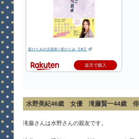
星ひとみの天星術 / 星ひとみ 【本】
楽天で購入
水野美紀46歳 女優 滝藤賢一44歳 
滝藤さんは水野さんの親友です。