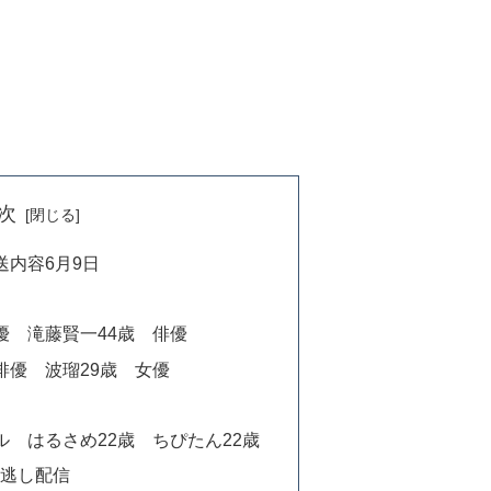
次
送内容6月9日
優 滝藤賢一44歳 俳優
俳優 波瑠29歳 女優
ル はるさめ22歳 ちぴたん22歳
見逃し配信