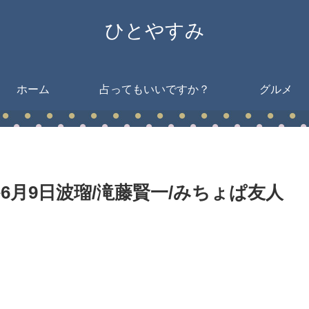
ひとやすみ
ホーム
占ってもいいですか？
グルメ
月9日波瑠/滝藤賢一/みちょぱ友人