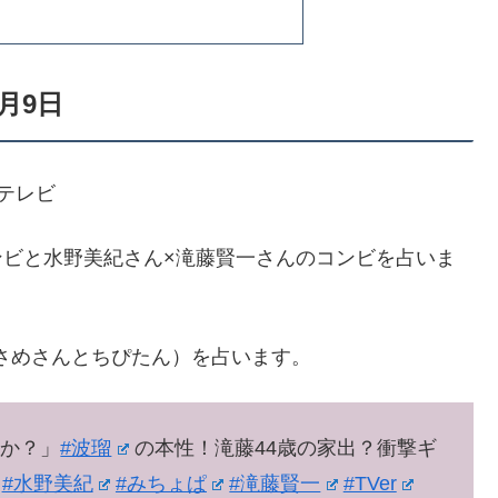
月9日
ジテレビ
ンビと水野美紀さん×滝藤賢一さんのコンビを占いま
さめさんとちぴたん）を占います。
すか？」
#波瑠
の本性！滝藤44歳の家出？衝撃ギ
#水野美紀
#みちょぱ
#滝藤賢一
#TVer