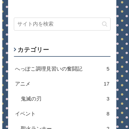
カテゴリー
へっぽこ調理見習いの奮闘記
5
アニメ
17
鬼滅の刃
3
イベント
8
聖火ランナー
2