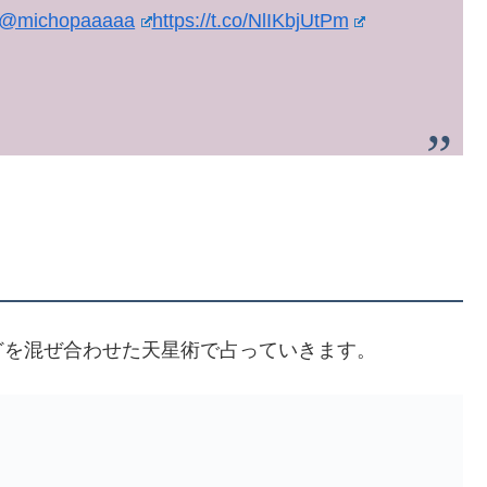
@michopaaaaa
https://t.co/NlIKbjUtPm
どを混ぜ合わせた天星術で占っていきます。