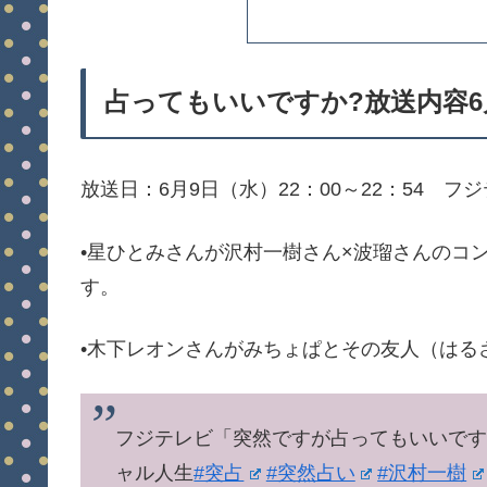
占ってもいいですか?放送内容6
放送日：6月9日（水）22：00～22：54 フ
•星ひとみさんが沢村一樹さん×波瑠さんのコ
す。
•木下レオンさんがみちょぱとその友人（はる
フジテレビ「突然ですが占ってもいいで
ャル人生
#突占
#突然占い
#沢村一樹