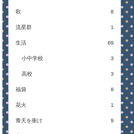
歌
8
流星群
1
生活
69
小中学校
3
高校
3
福袋
8
花火
1
青天を衝け
9