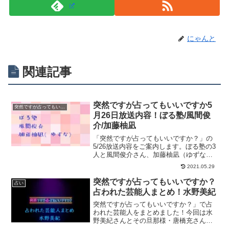
にゃんと
関連記事
突然ですが占ってもいいですか5
突然ですが占ってもいいですか？
月26日放送内容！ぼる塾/風間俊
介/加藤柚凪
「突然ですが占ってもいいですか？」の
5/26放送内容をご案内します。ぼる塾の3
人と風間俊介さん、加藤柚凪（ゆずな）
さんが占われます。占い師はシウマさ
2021.05.29
ん、木下レオンさんです！突然ですが占
ってもいいですか？ PRESENTS とにか
突然ですが占ってもいいですか？
占い
く「運のいい...
占われた芸能人まとめ！水野美紀
突然ですが占ってもいいですか？」で占
われた芸能人をまとめました！今回は水
野美紀さんとその旦那様・唐橋充さんが
星ひとみさんに占われた時の様子をまと