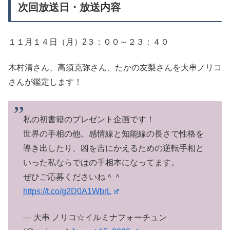
次回放送日・放送内容
１１月１４日（月）2３：００～２３：４０
木村清さん、高須克弥さん、たかの友梨さんを大串ノリコ
さんが鑑定します！
私の初書籍のプレゼント企画です！
世界の手相の他、感情線と知能線の長さで性格を
導き出したり、凶を吉にかえるための逆転手相と
いった私ならではの手相本になってます。
ぜひご応募くださいね＾＾
https://t.co/g2D0A1WbrL
— 大串 ノリコ☆イルミナフォーチュン