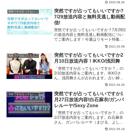
2020.08.26
めてあります。
突然ですが占ってもいいですか?
突然ですが占ってもいいですか？
7/29放送内容と無料見逃し動画配
信!
突然ですが占ってもいいですか？7月29日
の放送内容と無料見逃し動画配信につい
てご案内します！今週はリモート特集で
す！様々な人生ドラマに涙あり笑いあり
2021.02.08
です！
突然ですが占ってもいいですか2
突然ですが占ってもいいですか？
月10日放送内容！IKKO/浅田舞
「突然ですが占ってもいいですか？」の
2/10放送内容をご案内します。IKKOさ
ん、浅田舞さんが占われます。占い師は
ぷりあでぃす玲奈さんと木下レオンさん
2021.04.26
です！とにかく運がよくなりたい！ 突
然ですが占ってもいいですか？
突然ですが占ってもいいですか1
突然ですが占ってもいいですか？
PRESENTS／木下レオ...
月27日放送内容!白石麻衣/ガンバ
レルーヤ/Sexy Zone
「突然ですが占ってもいいですか？」の
1/27放送内容をご案内します。白石麻衣
さん、ガンバレルーヤ（まひる、よし
こ）、Sexy Zone（菊池風磨さん、松島
2021.05.19
聡さん）謎解きクリエイター松丸亮吾さ