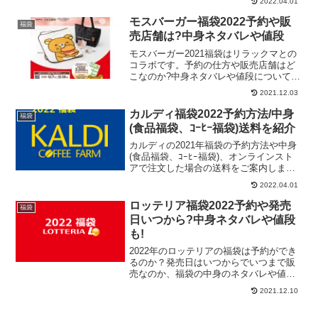
2022.04.01
モスバーガー福袋2022予約や販
福袋
売店舗は?中身ネタバレや値段
モスバーガー2021福袋はリラックマとの
コラボです。予約の仕方や販売店舗はど
こなのか?中身ネタバレや値段についても
案内します！
2021.12.03
カルディ福袋2022予約方法/中身
福袋
(食品福袋、ｺｰﾋｰ福袋)送料を紹介
カルディの2021年福袋の予約方法や中身
(食品福袋、ｺｰﾋｰ福袋)、オンラインスト
アで注文した場合の送料をご案内しま
す！どうしても福袋を入手したい方必見
2022.04.01
です！
ロッテリア福袋2022予約や発売
福袋
日いつから?中身ネタバレや値段
も!
2022年のロッテリアの福袋は予約ができ
るのか？発売日はいつからでいつまで販
売なのか、福袋の中身のネタバレや値段
についてご案内します。ロッテリア福袋
2021.12.10
2022発売日はいつ？予約はできるの？
2022年度 福袋発売日：2021年12月27日