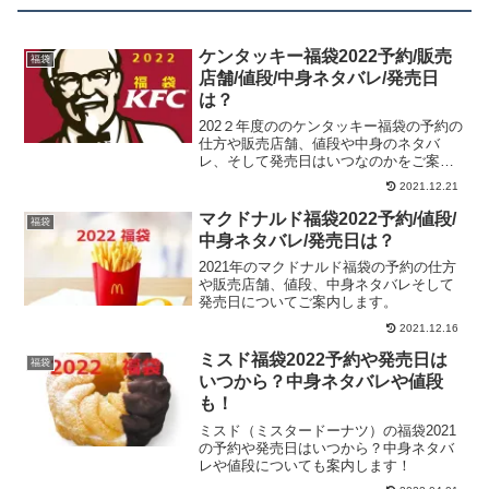
ケンタッキー福袋2022予約/販売
福袋
店舗/値段/中身ネタバレ/発売日
は？
202２年度ののケンタッキー福袋の予約の
仕方や販売店舗、値段や中身のネタバ
レ、そして発売日はいつなのかをご案内
します。202２年ケンタッキー福袋の予約
2021.12.21
日や発売日は？発売日：2021年1月1日～
（なくなり次第終了）店舗にて販売しま
マクドナルド福袋2022予約/値段/
福袋
す。※数量限...
中身ネタバレ/発売日は？
2021年のマクドナルド福袋の予約の仕方
や販売店舗、値段、中身ネタバレそして
発売日についてご案内します。
2021.12.16
ミスド福袋2022予約や発売日は
福袋
いつから？中身ネタバレや値段
も！
ミスド（ミスタードーナツ）の福袋2021
の予約や発売日はいつから？中身ネタバ
レや値段についても案内します！