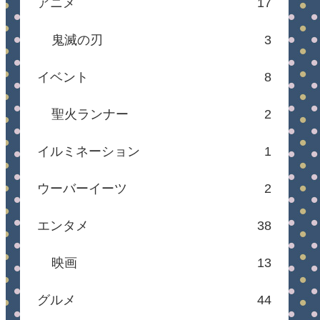
アニメ
17
鬼滅の刃
3
イベント
8
聖火ランナー
2
イルミネーション
1
ウーバーイーツ
2
エンタメ
38
映画
13
グルメ
44