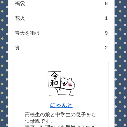
福袋
8
花火
1
青天を衝け
9
食
2
にゃんと
高校生の娘と中学生の息子をも
つ母親です。