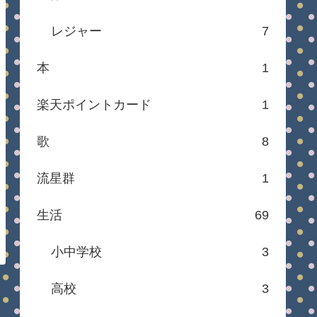
レジャー
7
本
1
楽天ポイントカード
1
歌
8
流星群
1
生活
69
小中学校
3
高校
3