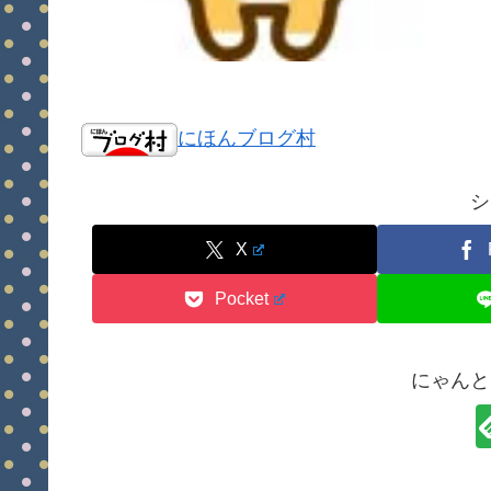
にほんブログ村
シ
X
Pocket
にゃんと