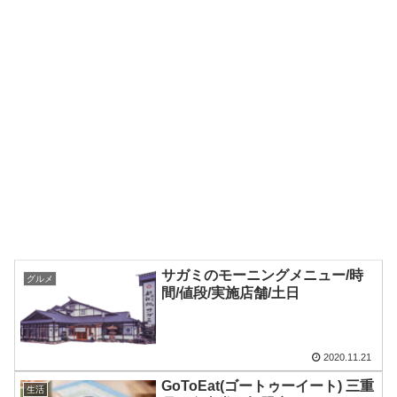
サガミのモーニングメニュー/時
グルメ
間/値段/実施店舗/土日
2020.11.21
GoToEat(ゴートゥーイート) 三重
生活