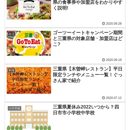
県の食事券や加盟店をわかりやす
く説明!
2020.09.28
ゴーツーイートキャンペーン期間
生活
と三重県の対象店舗・加盟店はど
こ?
2020.09.19
三重県【木曽岬レストラン】平日
料理
限定ランチやメニュー一覧！ぐっ
さん家で紹介
2020.07.12
三重県夏休み2022いつから？四
小中学校
日市市小学校中学校