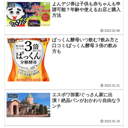
よんデジ券は子供も赤ちゃんも申
生活
請可能？年齢や使えるお店と購入
方法
2022.02.08
ぱっくん酵母いつ飲む?飲み方と
生活
口コミ/ぱっくん酵母３倍の飲み
方も
2022.01.21
エスポワ弥富/ぐっさん家に出
グルメ
演！絶品パンがおかわり自由なラ
ンチ
2022.01.18